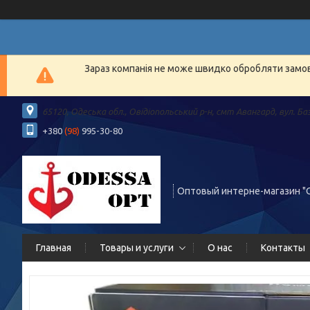
Зараз компанія не може швидко обробляти замовл
65120, Одеська обл., Овідіопольський р-н, смт Авангард, вул. Ба
+380
(98)
995-30-80
Оптовый интерне-магазин "
Главная
Товары и услуги
О нас
Контакты