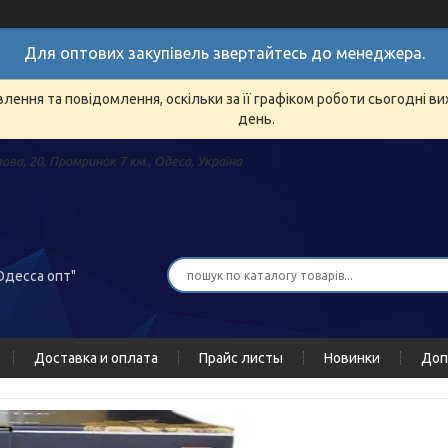
Для оптових закупівель звертайтесь до менеджера.
ення та повідомлення, оскільки за її графіком роботи сьогодні в
день.
зова, 20, Промринок 7 км., Одеса, Україна
Одесса опт"
Доставка и оплата
Прайс листы
Новинки
Доп