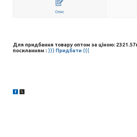
Опис
Для придбання товару оптом за ціною: 2321.57г
посиланням :
⟩⟩⟩ Придбати ⟨⟨⟨