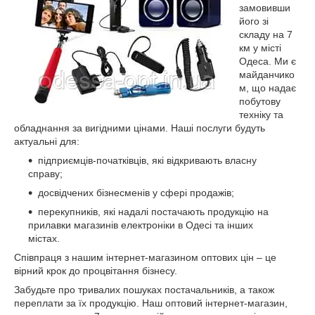
замовивши
його зі
складу на 7
км у місті
Одеса. Ми є
майданчико
м, що надає
побутову
техніку та
обладнання за вигідними цінами. Наші послуги будуть
актуальні для:
підприємців-початківців, які відкривають власну
справу;
досвідчених бізнесменів у сфері продажів;
перекупників, які надалі постачають продукцію на
прилавки магазинів електроніки в Одесі та інших
містах.
Співпраця з нашим інтернет-магазином оптових цін – це
вірний крок до процвітання бізнесу.
Забудьте про тривалих пошуках постачальників, а також
переплати за їх продукцію. Наш оптовий інтернет-магазин,