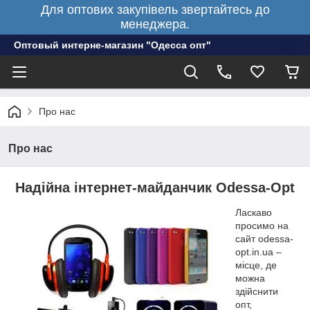
Для оптових закупівель звертайтесь до
менеджера.
Оптовый интерне-магазин "Одесса опт"
Про нас
Про нас
Надійна інтернет-майданчик Odessa-Opt
Ласкаво
просимо на
сайт odessa-
opt.in.ua –
місце, де
можна
здійснити
опт,