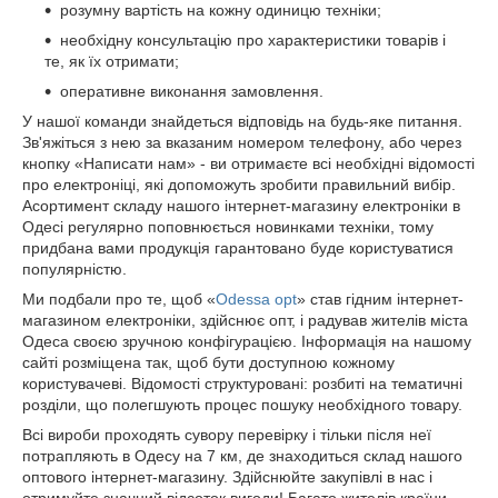
розумну вартість на кожну одиницю техніки;
необхідну консультацію про характеристики товарів і
те, як їх отримати;
оперативне виконання замовлення.
У нашої команди знайдеться відповідь на будь-яке питання.
Зв'яжіться з нею за вказаним номером телефону, або через
кнопку «Написати нам» - ви отримаєте всі необхідні відомості
про електроніці, які допоможуть зробити правильний вибір.
Асортимент складу нашого інтернет-магазину електроніки в
Одесі регулярно поповнюється новинками техніки, тому
придбана вами продукція гарантовано буде користуватися
популярністю.
Ми подбали про те, щоб «
Odessa opt
» став гідним інтернет-
магазином електроніки, здійснює опт, і радував жителів міста
Одеса своєю зручною конфігурацією. Інформація на нашому
сайті розміщена так, щоб бути доступною кожному
користувачеві. Відомості структуровані: розбиті на тематичні
розділи, що полегшують процес пошуку необхідного товару.
Всі вироби проходять сувору перевірку і тільки після неї
потрапляють в Одесу на 7 км, де знаходиться склад нашого
оптового інтернет-магазину. Здійснюйте закупівлі в нас і