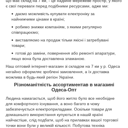
що має склад на 7 км, - це надійне мережеве простір, у якого
є свої переваги перед подібними ресурсами, адже ми:
даємо можливість купувати електроніку за
найнижчими цінами в країні;
робимо знижки компаніям, з якими регулярно
співпрацюємо;
виставляємо на продаж тільки якісні і затребувані
товари;
готові до заміни, повернення або ремонті апаратури,
якщо вона була доставлена зламаною.
Наш оптовий інтернет-магазин зі складом на 7 км у р. Одеса
негайно оформляє зроблені замовлення, а їх доставка
можлива в будь-який регіон України.
Різноманітність ассортиментав в магазині
Одеса-Опт
Людина намагається, щоб його житло було все необхідне
для комфортного існування, а воно багато в чому
забезпечується електроприладами. Оскільки товари для
домашнього використання купуються в нашій країні
найчастіше, слід подбати, щоб на прилавках вашої торгової
точки вони були у великій кількості. Побутова техніка