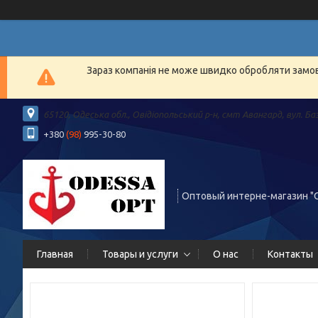
Зараз компанія не може швидко обробляти замовл
65120, Одеська обл., Овідіопольський р-н, смт Авангард, вул. Ба
+380
(98)
995-30-80
Оптовый интерне-магазин "
Главная
Товары и услуги
О нас
Контакты