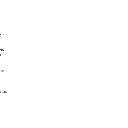
т.
чно
.
ої
ьних