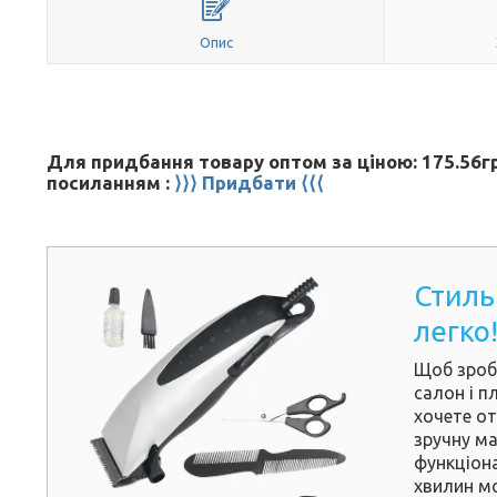
Опис
Для придбання товару оптом за ціною: 175.56гр
посиланням :
⟩⟩⟩ Придбати ⟨⟨⟨
Стиль
легко
Щоб зроби
салон і п
хочете от
зручну м
функціон
хвилин мо