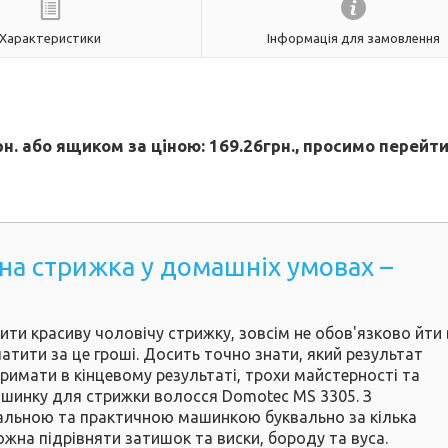
Характеристики
Інформація для замовлення
н. або ящиком за ціною: 169.26грн., просимо перейти
на стрижка у домашніх умовах –
!
ти красиву чоловічу стрижку, зовсім не обов'язково йти 
латити за це гроші. Досить точно знати, який результат
римати в кінцевому результаті, трохи майстерності та
ашинку для стрижки волосся Domotec MS 3305. З
альною та практичною машинкою буквально за кілька
жна підрівняти затишок та виски, бороду та вуса.