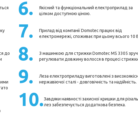
6.
ться
Якісний та функціональний електроприлад за
цілком доступною ціною.
7.
яку
Прилад від компанії Domotec працює від
електромережі, споживає при цьому всього 10 В
8.
ся до
З машинкою для стрижки Domotec MS 3305 зру
и
регулювати довжину волосся в процесі стрижки
9.
Леза електроприладу виготовлені з високоякісн
ними
нержавіючої сталі - довговічність та надійність.
гато
10.
Завдяки наявності захисної кришки для різал
лез забезпечується додаткова безпека.
а