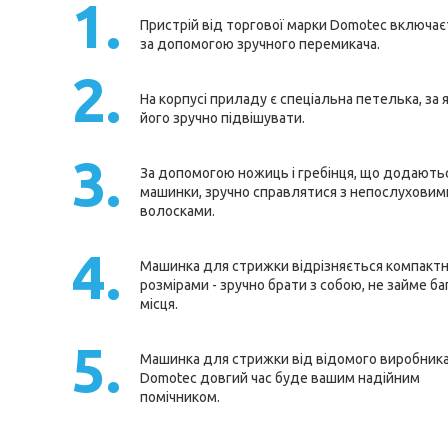
1.
Пристрій від торгової марки Domotec включає
за допомогою зручного перемикача.
2.
На корпусі приладу є спеціальна петелька, за 
його зручно підвішувати.
3.
За допомогою ножиць і гребінця, що додають
машинки, зручно справлятися з непослуховим
волосками.
4.
Машинка для стрижки відрізняється компакт
розмірами - зручно брати з собою, не займе ба
місця.
5.
Машинка для стрижки від відомого виробник
Domotec довгий час буде вашим надійним
помічником.