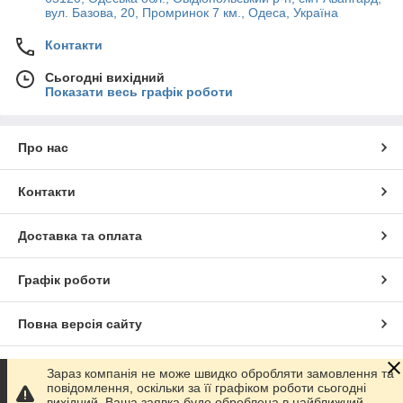
вул. Базова, 20, Промринок 7 км., Одеса, Україна
Контакти
Сьогодні вихідний
Показати весь графік роботи
Про нас
Контакти
Доставка та оплата
Графік роботи
Повна версія сайту
Сайт створено на маркетплейсі
Prom.ua
Зараз компанія не може швидко обробляти замовлення та
повідомлення, оскільки за її графіком роботи сьогодні
вихідний. Ваша заявка буде оброблена в найближчий