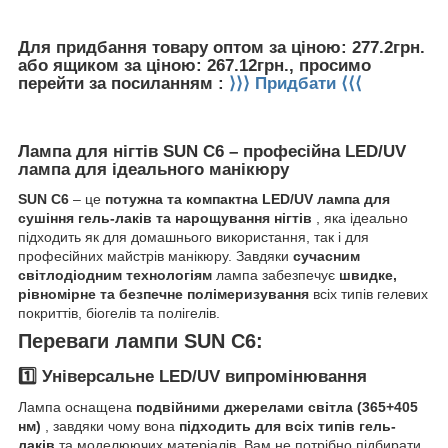
Для придбання товару оптом за ціною: 277.2грн.
або ящиком за ціною: 267.12грн., просимо
перейти за посиланням :
⟩⟩⟩ Придбати ⟨⟨⟨
Лампа для нігтів SUN C6 – професійна LED/UV
лампа для ідеального манікюру
SUN C6
– це
потужна та компактна LED/UV лампа для
сушіння гель-лаків та нарощування нігтів
, яка ідеально
підходить як для домашнього використання, так і для
професійних майстрів манікюру. Завдяки
сучасним
світлодіодним технологіям
лампа забезпечує
швидке,
рівномірне та безпечне полімеризування
всіх типів гелевих
покриттів, біогелів та полігелів.
Переваги лампи SUN C6:
1️⃣ Універсальне LED/UV випромінювання
Лампа оснащена
подвійними джерелами світла (365+405
нм)
, завдяки чому вона
підходить для всіх типів гель-
лаків
та моделюючих матеріалів. Вам не потрібно підбирати