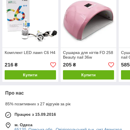
Комплект LED ламп C6 H4
Сушарка для нігтів FD 258
Суша
Beauty nail 36w
nail
216
205
585
₴
₴
Купити
Купити
Про нас
85% позитивних з 27 відгуків за рік
Працює з 15.09.2016
м. Одеса
65120, Одеська обл., Овідіопольський р-н, смт Авангард,