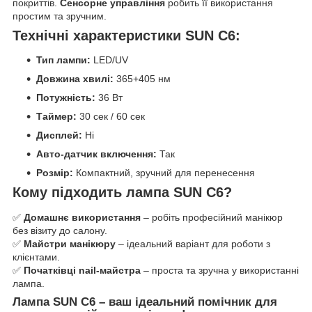
покриттів.
Сенсорне управління
робить її використання
простим та зручним.
Технічні характеристики SUN C6:
Тип лампи:
LED/UV
Довжина хвилі:
365+405 нм
Потужність:
36 Вт
Таймер:
30 сек / 60 сек
Дисплей:
Ні
Авто-датчик включення:
Так
Розмір:
Компактний, зручний для перенесення
Кому підходить лампа SUN C6?
✅
Домашнє використання
– робіть професійний манікюр
без візиту до салону.
✅
Майстри манікюру
– ідеальний варіант для роботи з
клієнтами.
✅
Початківці nail-майстра
– проста та зручна у використанні
лампа.
Лампа SUN C6 – ваш ідеальний помічник для