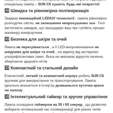
спеціальну лампу –
SUN C6 сушить будь-які покриття!
2️⃣ Швидка та рівномірна полімеризація
Завдяки
інноваційній LED/UV технології
, лампа рівномірно
розподіляє світло,
не залишаючи непросушених зон
. Гелі
застигають швидше, що заощаджує ваш час і робить процес
манікюру комфортним.
3️⃣ Безпека для шкіри та очей
Лампа
не перегрівається
, а її LED-випромінювання
не
шкідливе для шкіри та очей
, на відміну від застарілих
ультрафіолетових ламп. Вона не викликає відчуття печіння,
зберігаючи здоров'я нігтів.
4️⃣ Компактний та стильний дизайн
Елегантний,
легкий та компактний корпус
робить
SUN C6
зручним для використання та транспортування. Лампа
ідеально впишеться в інтер'єр
домашнього куточка краси
чи салону
.
5️⃣ Інтелектуальний таймер та зручне управління
Лампа оснащена
таймером на 30 і 60 секунд
, що дозволяє
вибирати оптимальний час полімеризації для різних типів