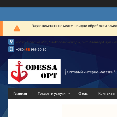
Зараз компанія не може швидко обробляти замовл
65120, Одеська обл., Овідіопольський р-н, смт Авангард, вул. Ба
+380
(98)
995-30-80
Оптовый интерне-магазин "
Главная
Товары и услуги
О нас
Контакты