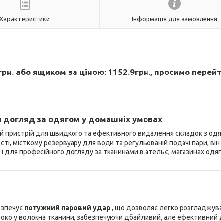
Характеристики
Інформація для замовлення
рн. або ящиком за ціною: 1152.9грн., просимо перейт
й догляд за одягом у домашніх умовах
ий пристрій для швидкого та ефективного видалення складок з одя
ті, місткому резервуару для води та регульованій подачі пари, він
і для професійного догляду за тканинами в ательє, магазинах одяг
езпечує
потужний паровий удар
, що дозволяє легко розгладжув
око у волокна тканини, забезпечуючи дбайливий, але ефективний 