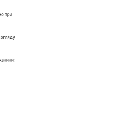
но при
догляду
тканини: