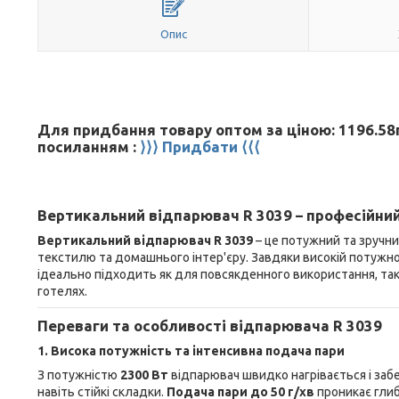
Опис
Для придбання товару оптом за ціною: 1196.58г
посиланням :
⟩⟩⟩ Придбати ⟨⟨⟨
Вертикальний відпарювач R 3039 – професійни
Вертикальний відпарювач R 3039
– це потужний та зручн
текстилю та домашнього інтер'єру. Завдяки високій потужнос
ідеально підходить як для повсякденного використання, так 
готелях.
Переваги та особливості відпарювача R 3039
1. Висока потужність та інтенсивна подача пари
З потужністю
2300 Вт
відпарювач швидко нагрівається і заб
навіть стійкі складки.
Подача пари до 50 г/хв
проникає глиб