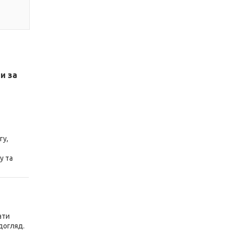
и за
гу,
у та
ати
догляд.