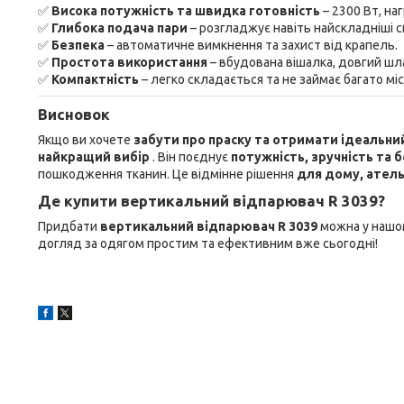
✅
Висока потужність та швидка готовність
– 2300 Вт, наг
✅
Глибока подача пари
– розгладжує навіть найскладніші с
✅
Безпека
– автоматичне вимкнення та захист від крапель.
✅
Простота використання
– вбудована вішалка, довгий шлан
✅
Компактність
– легко складається та не займає багато міс
Висновок
Якщо ви хочете
забути про праску та отримати ідеальни
найкращий вибір
. Він поєднує
потужність, зручність та 
пошкодження тканин. Це відмінне рішення
для дому, атель
Де купити вертикальний відпарювач R 3039?
Придбати
вертикальний відпарювач R 3039
можна у нашо
догляд за одягом простим та ефективним вже сьогодні!