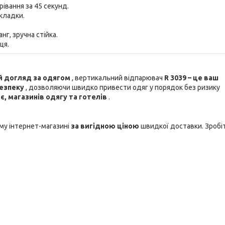
рівання за 45 секунд.
кладки.
г, зручна стійка.
ця.
й догляд за одягом
, вертикальний відпарювач
R 3039 – це ваш
безпеку
, дозволяючи швидко привести одяг у порядок без ризику
є, магазинів одягу та готелів
.
му інтернет-магазині
за вигідною ціною
швидкої доставки. Зробі