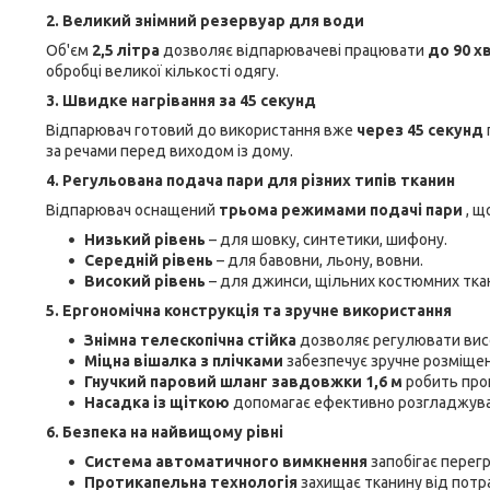
2. Великий знімний резервуар для води
Об'єм
2,5 літра
дозволяє відпарювачеві працювати
до 90 х
обробці великої кількості одягу.
3. Швидке нагрівання за 45 секунд
Відпарювач готовий до використання вже
через 45 секунд
за речами перед виходом із дому.
4. Регульована подача пари для різних типів тканин
Відпарювач оснащений
трьома режимами подачі пари
, щ
Низький рівень
– для шовку, синтетики, шифону.
Середній рівень
– для бавовни, льону, вовни.
Високий рівень
– для джинси, щільних костюмних ткан
5. Ергономічна конструкція та зручне використання
Знімна телескопічна стійка
дозволяє регулювати висо
Міцна вішалка з плічками
забезпечує зручне розміщен
Гнучкий паровий шланг завдовжки 1,6 м
робить про
Насадка із щіткою
допомагає ефективно розгладжуват
6. Безпека на найвищому рівні
Система автоматичного вимкнення
запобігає перегр
Протикапельна технологія
захищає тканину від потр