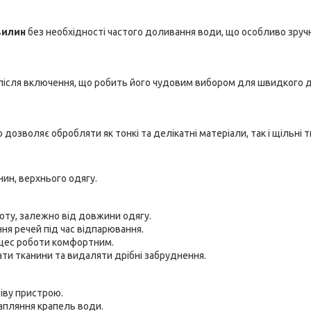
вилин
без необхідності частого доливання води, що особливо зруч
після включення, що робить його чудовим вибором для швидкого 
о дозволяє обробляти як тонкі та делікатні матеріали, так і щільні 
ин, верхнього одягу.
ту, залежно від довжини одягу.
ня речей під час відпарювання.
цес роботи комфортним.
и тканини та видаляти дрібні забруднення.
іву пристрою.
апляння крапель води.