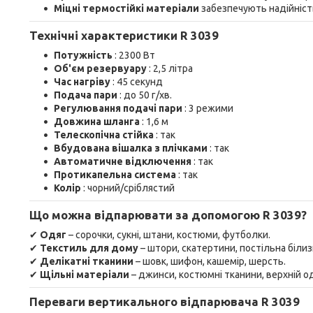
Міцні термостійкі матеріали
забезпечують надійність
Технічні характеристики R 3039
Потужність
: 2300 Вт
Об'єм резервуару
: 2,5 літра
Час нагріву
: 45 секунд
Подача пари
: до 50 г/хв.
Регулювання подачі пари
: 3 режими
Довжина шланга
: 1,6 м
Телескопічна стійка
: так
Вбудована вішалка з плічками
: так
Автоматичне відключення
: так
Протикапельна система
: так
Колір
: чорний/сріблястий
Що можна відпарювати за допомогою R 3039?
✔
Одяг
– сорочки, сукні, штани, костюми, футболки.
✔
Текстиль для дому
– штори, скатертини, постільна білиз
✔
Делікатні тканини
– шовк, шифон, кашемір, шерсть.
✔
Щільні матеріали
– джинси, костюмні тканини, верхній од
Переваги вертикального відпарювача R 3039