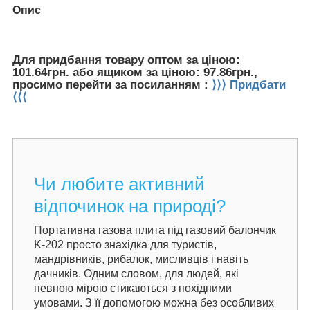
Опис
Для придбання товару оптом за ціною:
101.64грн. або ящиком за ціною: 97.86грн.,
просимо перейти за посиланням :
⟩⟩⟩ Придбати
⟨⟨⟨
Чи любите активний
відпочинок на природі?
Портативна газова плита під газовий балончик
K-202 просто знахідка для туристів,
мандрівників, рибалок, мисливців і навіть
дачників. Одним словом, для людей, які
певною мірою стикаються з похідними
умовами. З її допомогою можна без особливих