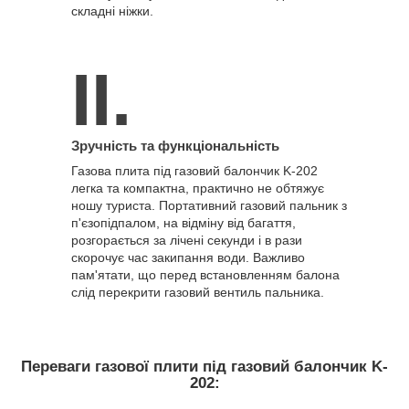
складні ніжки.
ІІ.
Зручність та функціональність
Газова плита під газовий балончик K-202
легка та компактна, практично не обтяжує
ношу туриста. Портативний газовий пальник з
п'єзопідпалом, на відміну від багаття,
розгорається за лічені секунди і в рази
скорочує час закипання води. Важливо
пам'ятати, що перед встановленням балона
слід перекрити газовий вентиль пальника.
Переваги газової плити під газовий балончик K-
202: