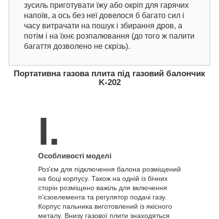
зусиль приготувати їжу або окріп для гарячих
напоїв, а ось без неї довелося б багато сил і
часу витрачати на пошук і збирання дров, а
потім і на їхнє розпалювання (до того ж палити
багаття дозволено не скрізь).
Портативна газова плита під газовий балончик
K-202
I.
Особливості моделі
Роз'єм для підключення балона розміщений
на боці корпусу. Також на одній із бічних
сторін розміщено важіль для включення
п'єзоелемента та регулятор подачі газу.
Корпус пальника виготовлений із якісного
металу. Внизу газової плити знаходяться