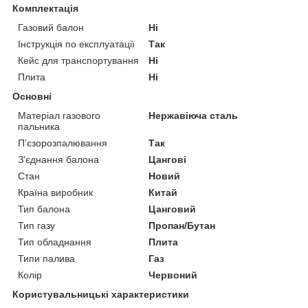
Комплектація
Газовий балон
Ні
Інструкція по експлуатації
Так
Кейс для транспортування
Ні
Плита
Ні
Основні
Матеріал газового
Нержавіюча сталь
пальника
П'єзорозпалювання
Так
З'єднання балона
Цангові
Стан
Новий
Країна виробник
Китай
Тип балона
Цанговий
Тип газу
Пропан/Бутан
Тип обладнання
Плита
Типи палива
Газ
Колір
Червоний
Користувальницькі характеристики