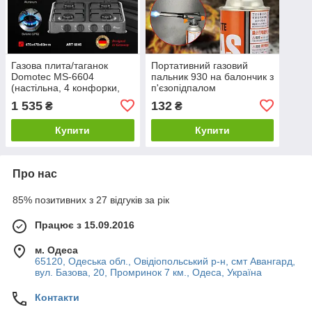
Газова плита/таганок
Портативний газовий
Domotec MS-6604
пальник 930 на балончик з
(настільна, 4 конфорки,
п'єзопідпалом
4шт/ящ)
1 535
132
₴
₴
Купити
Купити
Про нас
85% позитивних з 27 відгуків за рік
Працює з 15.09.2016
м. Одеса
65120, Одеська обл., Овідіопольський р-н, смт Авангард,
вул. Базова, 20, Промринок 7 км., Одеса, Україна
Контакти