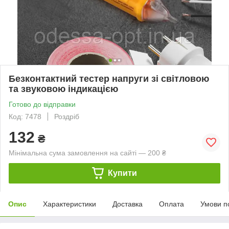
Безконтактний тестер напруги зі світловою
та звуковою індикацією
Готово до відправки
Код: 7478
Роздріб
132
₴
Мінімальна сума замовлення на сайті — 200 ₴
Купити
Опис
Характеристики
Доставка
Оплата
Умови п