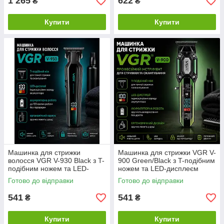
1 265
622
₴
₴
Купити
Купити
Машинка для стрижки
Машинка для стрижки VGR V-
волосся VGR V-930 Black з T-
900 Green/Black з T-подібним
подібним ножем та LED-
ножем та LED-дисплеєм
дисплеєм
Готово до відправки
Готово до відправки
541
541
₴
₴
Купити
Купити