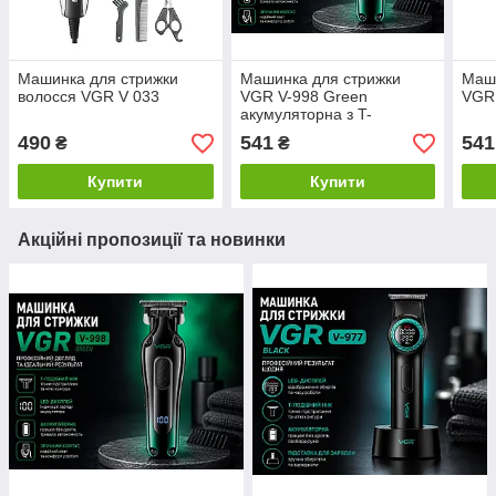
Машинка для стрижки
Машинка для стрижки
Маши
волосся VGR V 033
VGR V-998 Green
VGR
акумуляторна з T-
подібним ножем та LED-
490
541
541
₴
₴
дисплеєм
Купити
Купити
Акційні пропозиції та новинки