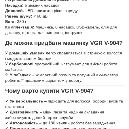
Насадки:
6 знімних насадок
Дисплей:
LED-індикатор рівня заряду
Рівень шуму:
< 60 дБ
Вага:
380 г
Комплектація:
Машинка, 6 насадок, USB-кабель, олія для
догляду, щіточка для чищення, інструкція
Де можна придбати машинку VGR V-904?
У домашніх умовах
легко справляється зі стрижкою волосся
і моделюванням бороди.
У барбершопі
професійний інструмент для якісної роботи
майстрів.
✈
У поїздках
– компактний розмір та потужний акумулятор
роблять її ідеальним варіантом у дорогу.
Чому варто купити VGR V-904?
✔
Універсальність
– підходить для волосся, бороди, вусів та
окантовки.
✔
Довговічність
– міцні леза та надійне складання
забезпечують довгий термін служби.
✔
Автономність
– до 180 хвилин роботи без заряджання.
✔
Простота догляду
– легко очищається, леза можна