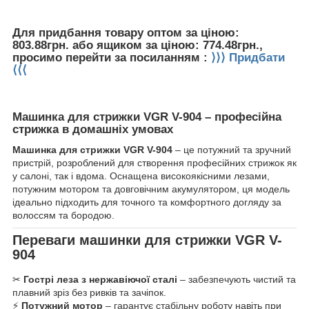
Для придбання товару оптом за ціною:
803.88грн. або ящиком за ціною: 774.48грн.,
просимо перейти за посиланням :
⟩⟩⟩ Придбати
⟨⟨⟨
Машинка для стрижки VGR V-904 – професійна
стрижка в домашніх умовах
Машинка для стрижки VGR V-904
– це потужний та зручний
пристрій, розроблений для створення професійних стрижок як
у салоні, так і вдома. Оснащена високоякісними лезами,
потужним мотором та довговічним акумулятором, ця модель
ідеально підходить для точного та комфортного догляду за
волоссям та бородою.
Переваги машинки для стрижки VGR V-
904
✂
Гострі леза з нержавіючої сталі
– забезпечують чистий та
плавний зріз без ривків та зачіпок.
⚡
Потужний мотор
– гарантує стабільну роботу навіть при