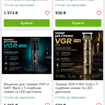
та Т-подібним ножем.
дисплеєм
Готово до відправки
Готово до відправки
1 974
936
₴
₴
Купити
Купити
Машинка для стрижки VGR V-
Тример VGR V-962 Gold з T-
640T Black з T-подібним
подібним ножем та LED-
ножем та LED-дисплеєм
дисплеєм
Готово до відправки
Готово до відправки