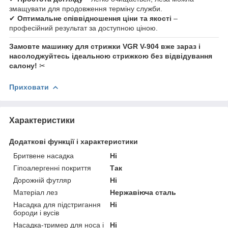
змащувати для продовження терміну служби.
✔
Оптимальне співвідношення ціни та якості
–
професійний результат за доступною ціною.
Замовте машинку для стрижки VGR V-904 вже зараз і
насолоджуйтесь ідеальною стрижкою без відвідування
салону!
✂
Приховати
Характеристики
Додаткові функції і характеристики
Бритвене насадка
Ні
Гіпоалергенні покриття
Так
Дорожній футляр
Ні
Матеріал лез
Нержавіюча сталь
Насадка для підстригання
Ні
бороди і вусів
Насадка-тример для носа і
Ні