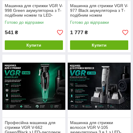
Машинка для стрижки VGR V-
Машинка для стрижки VGR V-
998 Green акумуляторна з T-
977 Black акумуляторна з Т-
подібним ножем та LED-
подібним ножем
дисплеєм
Готово до відправки
Готово до відправки
541
1 777
₴
₴
Купити
Купити
Професійна машинка для
Машинка для стрижки
стрижки VGR V-662
волосся VGR V-105
Green/Black з LED-дисплеєм
акумуляторна 3 в 1 з LED-