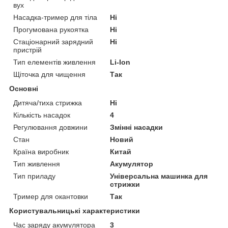
вух
Насадка-тример для тіла
Ні
Прогумована рукоятка
Ні
Стаціонарний зарядний
Ні
пристрій
Тип елементів живлення
Li-Ion
Щіточка для чищення
Так
Основні
Дитяча/тиха стрижка
Ні
Кількість насадок
4
Регулювання довжини
Змінні насадки
Стан
Новий
Країна виробник
Китай
Тип живлення
Акумулятор
Тип приладу
Універсальна машинка для
стрижки
Тример для окантовки
Так
Користувальницькі характеристики
Час заряду акумулятора
3