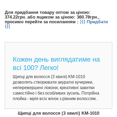
Для придбання товару оптом за ціною:
374.22грн. або ящиком за ціною: 360.78грн.,
просимо перейти за посиланням :
⟩⟩⟩ Придбати
⟨⟨⟨
Кожен день виглядатиме на
всі 100? Легко!
Щипці для волосся (3 хвилі) KM-1010
дозволять створювати акуратні кучерики,
неперевершені локони, креативні завитки
самостійно і без особливих зусиль. Потрійна
плойка - мрія всіх жінок з рівним волоссям.
Щипці для волосся (3 хвилі) KM-1010