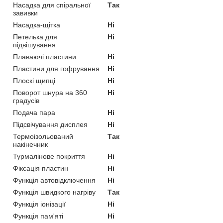
Насадка для спіральної
Так
завивки
Насадка-щітка
Ні
Петелька для
Ні
підвішування
Плаваючі пластини
Ні
Пластини для гофрування
Ні
Плоскі щипці
Ні
Поворот шнура на 360
Ні
градусів
Подача пара
Ні
Підсвічування дисплея
Ні
Термоізольований
Так
накінечник
Турмалінове покриття
Ні
Фіксація пластин
Ні
Функція автовідключення
Ні
Функція швидкого нагріву
Так
Функція іонізації
Ні
Функція пам'яті
Ні