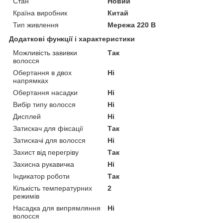
Стан
Новий
Країна виробник
Китай
Тип живлення
Мережа 220 В
Додаткові функції і характеристики
Можливість завивки
Так
волосся
Обертання в двох
Ні
напрямках
Обертання насадки
Ні
Вибір типу волосся
Ні
Дисплей
Ні
Затискач для фіксації
Так
Затискачі для волосся
Ні
Захист від перегріву
Так
Захисна рукавичка
Ні
Індикатор роботи
Так
Кількість температурних
2
режимів
Насадка для випрямляння
Ні
волосся