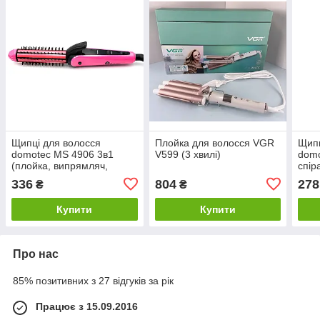
Щипці для волосся
Плойка для волосся VGR
Щипц
domotec MS 4906 3в1
V599 (3 хвилі)
domo
(плойка, випрямляч,
спір
гофре)
336
804
278
₴
₴
Купити
Купити
Про нас
85% позитивних з 27 відгуків за рік
Працює з 15.09.2016