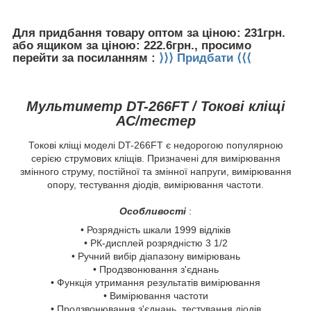
Для придбання товару оптом за ціною: 231грн.
або ящиком за ціною: 222.6грн., просимо
перейти за посиланням :
⟩⟩⟩ Придбати ⟨⟨⟨
Мультиметр DT-266FT / Токові кліщі
AC/тестер
Токові кліщі моделі DT-266FT є недорогою популярною
серією струмових кліщів. Призначені для вимірювання
змінного струму, постійної та змінної напруги, вимірювання
опору, тестування діодів, вимірювання частоти.
Особливості
:
• Розрядність шкали 1999 відліків
• РК-дисплей розрядністю 3 1/2
• Ручний вибір діапазону вимірювань
• Продзвонювання з'єднань
• Функція утримання результатів вимірювання
• Вимірювання частоти
• Продзвонювання з'єднань, тестування діодів