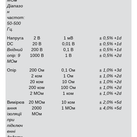
МОм
Діапазо
н
частот:
50-500
Гц.
Напруга
2 В
1 мВ
± 0,5% +1d
DC
20 В
0,01 В
± 0,5% +1d
Вхідний
200 B
0,1 В
± 0,5% +1d
опір: 9
1000 B
1 В
± 0,5% +2d
МОм
Опір
200 Ом
0,1 Ом
± 1,0% +3d
2 ком
1 Ом
± 1,0% +2d
20 ком
10 Ом
± 1,0% +2d
200 ком
100 Ом
± 1,0% +2d
2 МОм
1 ком
± 1,0% +2d
Вимірюв
20 МОм
10 ком
± 2,0% +5d
ання
2000
1 МОм
± 4,0% +5d
ізоляції
МОм
при
підключ
енні