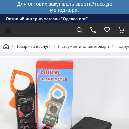
Для оптових закупівель звертайтесь до
менеджера.
Оптовый интерне-магазин "Одесса опт"
Товари та послуги
Інструменти та автотовари
Інстру