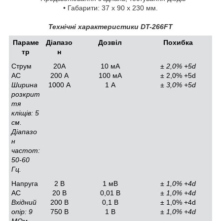
• Габарити: 37 х 90 х 230 мм.
Технічні характеристики DT-266FТ
Параме
Діапазо
Дозвіл
Похибка
тр
н
Струм
20А
10 мА
± 2,0% +5d
АC
200 А
100 мА
± 2,0% +5d
Ширина
1000 А
1 А
± 3,0% +5d
розкрит
тя
кліщів: 5
см.
Діапазо
н
частот:
50-60
Гц.
Напруга
2 В
1 мВ
± 1,0% +4d
АС
20 В
0,01 В
± 1,0% +4d
Вхідний
200 В
0,1 В
± 1,0% +4d
опір: 9
750 В
1 В
± 1,0% +4d