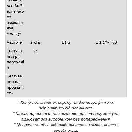
додатк
ово 500-
вольтно
го
вимірюв
ача
ізоляції
Частота
2 кГц
1 Гц
± 1,5% +5d
Тестува
є
ння pn
переході
в
Тестува
ння на
провідні
сть
* Колір або відтінок виробу на фотографії може
відрізнятись від реального.
* Характеристики та комплектація товару можуть
змінюватися виробником без попередження.
* Магазин не несе відповідальності за зміни, внесені
виробником.