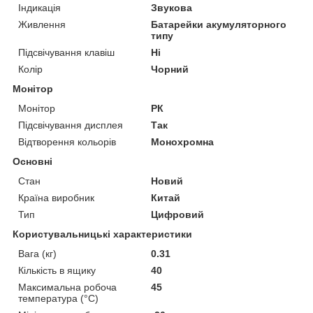
Індикація
Звукова
Живлення
Батарейки акумуляторного
типу
Підсвічування клавіш
Ні
Колір
Чорний
Монітор
Монітор
РК
Підсвічування дисплея
Так
Відтворення кольорів
Монохромна
Основні
Стан
Новий
Країна виробник
Китай
Тип
Цифровий
Користувальницькі характеристики
Вага (кг)
0.31
Кількість в ящику
40
Максимальна робоча
45
температура (°С)