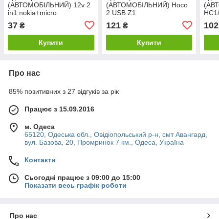
(АВТОМОБІЛЬНИЙ) 12v 2
(АВТОМОБІЛЬНИЙ) Hoco
(АВ
in1 nokia+micro
2 USB Z1
HC1/
відо
37
121
102
₴
₴
Купити
Купити
Про нас
85% позитивних з 27 відгуків за рік
Працює з 15.09.2016
м. Одеса
65120, Одеська обл., Овідіопольський р-н, смт Авангард,
вул. Базова, 20, Промринок 7 км., Одеса, Україна
Контакти
Сьогодні працює з 09:00 до 15:00
Показати весь графік роботи
Про нас