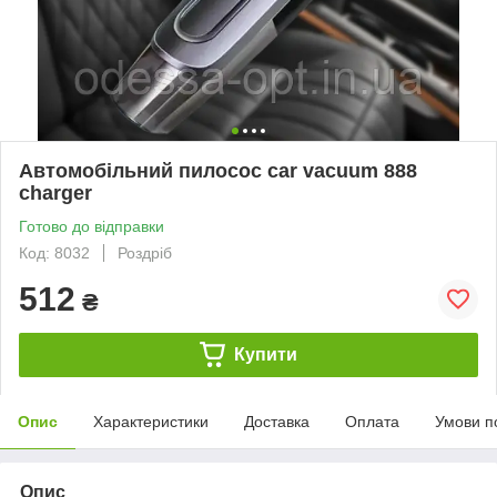
Автомобільний пилосос car vacuum 888
charger
Готово до відправки
Код: 8032
Роздріб
512
₴
Купити
Опис
Характеристики
Доставка
Оплата
Умови п
Опис