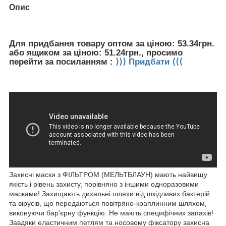
Опис
Для придбання товару оптом за ціною: 53.34грн.
або ящиком за ціною: 51.24грн., просимо
перейти за посиланням :
⟩⟩⟩ Придбати ⟨⟨⟨
Захисні маски з ФІЛЬТРОМ (МЕЛЬТБЛАУН) мають найвищу
якість і рівень захисту, порівняно з іншими одноразовими
масками! Захищають дихальні шляхи від шкідливих бактерій
та вірусів, що передаються повітряно-краплинним шляхом,
виконуючи бар'єрну функцію. Не мають специфічних запахів!
Завдяки еластичним петлям та носовому фіксатору захисна