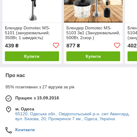
Блендер Domotec MS-
Блендер Domotec MS-
Бле
5101 (занурювальний,
5103 3в1 (Занурювальний,
5104
350Вт, 1 швидкість)
500Вт, 2скор.)
(зан
439
877
402
₴
₴
Купити
Купити
Про нас
85% позитивних з 27 відгуків за рік
Працює з 15.09.2016
м. Одеса
65120, Одеська обл., Овідіопольський р-н, смт Авангард,
вул. Базова, 20, Промринок 7 км., Одеса, Україна
Контакти