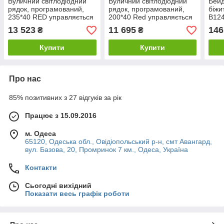
Вуличний світлодіодний
Вуличний світлодіодний
Бейд
рядок, програмований,
рядок, програмований,
біжи
235*40 RED управляється
200*40 Red управляється
B124
по WI-FI (червоні LED
по WI-FI (червоні LED
13 523
11 695
146
₴
₴
діоди)
діоди)
Купити
Купити
Про нас
85% позитивних з 27 відгуків за рік
Працює з 15.09.2016
м. Одеса
65120, Одеська обл., Овідіопольський р-н, смт Авангард,
вул. Базова, 20, Промринок 7 км., Одеса, Україна
Контакти
Сьогодні вихідний
Показати весь графік роботи