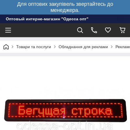
Для оптових закупівель звертайтесь до
менеджера.
Оптовый интерне-магазин "Одесса опт"
Товари та послуги
Обладнання для реклами
Рекламн