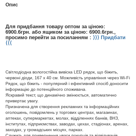
Опис
Для придбання товару оптом за ціною:
6900.6грн. або ящиком за ціною: 6900.6грн.,
просимо перейти за посиланням :
⟩⟩⟩ Придбати
⟨⟨⟨
Світлодіодна вологостійка вивіска LED рядок, що біжить,
червоні діоди, 167 х 40 см. Можливість управління через Wi-Fi
Рядок, що біжить - популярний і ефективний спосіб доносити
інформацію до потенційного споживача.
Яскравий текст, що динамічно змінюється, автоматично
привертає увагу.
Призначена для створення рекламних та інформаційних
оголошень, повідомлень у торгових центрах, магазинах,
аптеках, супермаркетах, молах, відділеннях банків, ВНЗ,
інститутах, підприємствах, заводах, цехах, стадіонах, аренах,
заходах, у громадських місцях, парках.
Служить для привернення уваги покупців та відвідувачів.