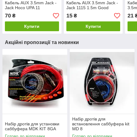
Кабель AUX 3.5mm Jack -
Кабель AUX 3.5mm Jack -
Кабе
Jack Hoco UPA 11
Jack 1115 1.5m Good
3.5m
70
15
21
₴
₴
Купити
Купити
Акційні пропозиції та новинки
Набір дротів для
Набір дротів для установки
встановлення саббуфера kit
саббуфера MDK KIT 8GA
MD 8
Готово до відправки
Готово до відправки