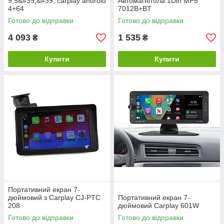
9,5&#39;&#39; carplay android
Автомагнітола 1Din MP5
4+64
7012B+BT
Готово до відправки
Готово до відправки
4 093
1 535
₴
₴
Купити
Купити
Портативний екран 7-
дюймовий з Carplay CJ-PTC
Портативний екран 7-
208
дюймовий Carplay 601W
Готово до відправки
Готово до відправки