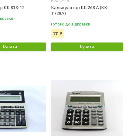
0418
р KK 838-12
Калькулятор KK 268 A (KK-
T729A)
дправки
Готово до відправки
70 ₴
Купити
Купити