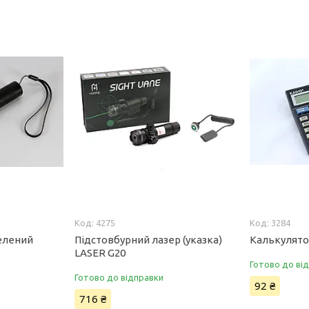
4275
3284
Зелений
Підстовбурний лазер (указка)
Калькулятор
LASER G20
Готово до ві
Готово до відправки
92 ₴
716 ₴