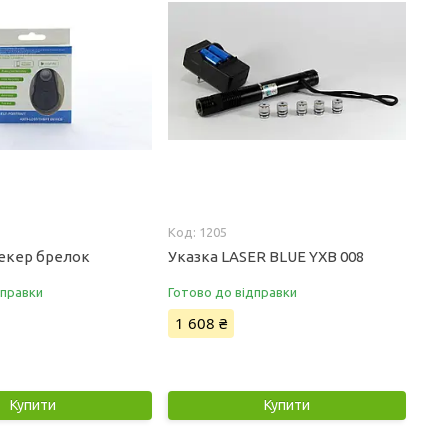
1205
рекер брелок
Указка LASER BLUE YXB 008
дправки
Готово до відправки
1 608 ₴
Купити
Купити