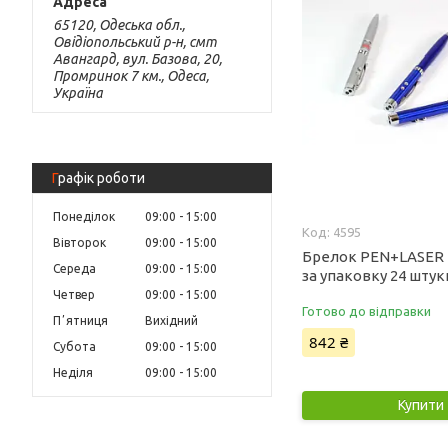
65120, Одеська обл.,
Овідіопольський р-н, смт
Авангард, вул. Базова, 20,
Промринок 7 км., Одеса,
Україна
Графік роботи
Понеділок
09:00
15:00
4595
Вівторок
09:00
15:00
Брелок PEN+LASER Z
Середа
09:00
15:00
за упаковку 24 штук
Четвер
09:00
15:00
Готово до відправки
Пʼятниця
Вихідний
842 ₴
Субота
09:00
15:00
Неділя
09:00
15:00
Купити