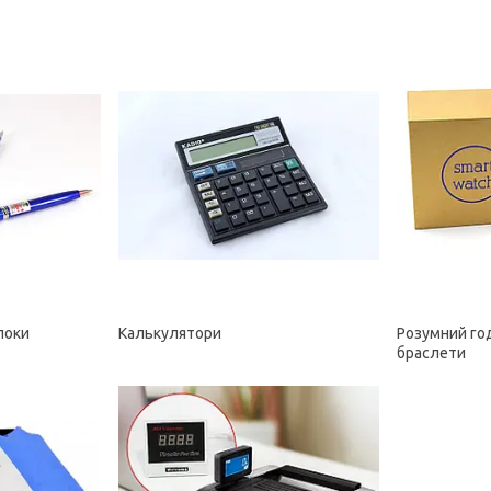
локи
Калькулятори
Розумний год
браслети