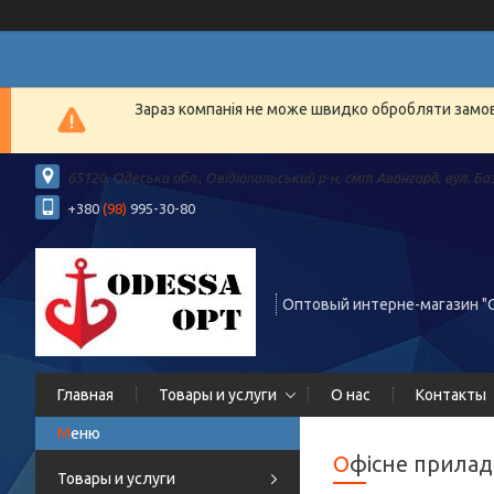
Зараз компанія не може швидко обробляти замовл
65120, Одеська обл., Овідіопольський р-н, смт Авангард, вул. Ба
+380
(98)
995-30-80
Оптовый интерне-магазин "
Главная
Товары и услуги
О нас
Контакты
Офісне прила
Товары и услуги