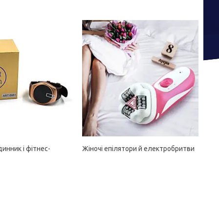
инник і фітнес-
Жіночі епілятори й електробритви