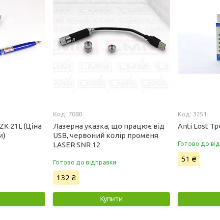
7080
3251
K 21L (Ціна
Лазерна указка, що працює від
Anti Lost Т
и)
USB, червоний колір променя
Готово до ві
LASER SNR 12
51 ₴
Готово до відправки
132 ₴
Купити