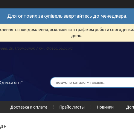
Для оптових закупівель звертайтесь до менеджера.
ення та повідомлення, оскільки за її графіком роботи сьогодні в
день.
зова, 20, Промринок 7 км., Одеса, Україна
Одесса опт"
Доставка и оплата
Прайс листы
Новинки
Доп
ддя