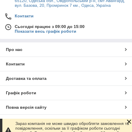
65120, Одеська обл., Овідіопольський р-н, смт Авангард,
вул. Базова, 20, Промринок 7 км., Одеса, Україна
Контакти
Сьогодні працює з 09:00 до 15:00
Показати весь графік роботи
Про нас
Контакти
Доставка та оплата
Графік роботи
Повна версія сайту
Сайт створено на маркетплейсі
Prom.ua
Зараз компанія не може швидко обробляти замовлення та
повідомлення, оскільки за її графіком роботи сьогодні