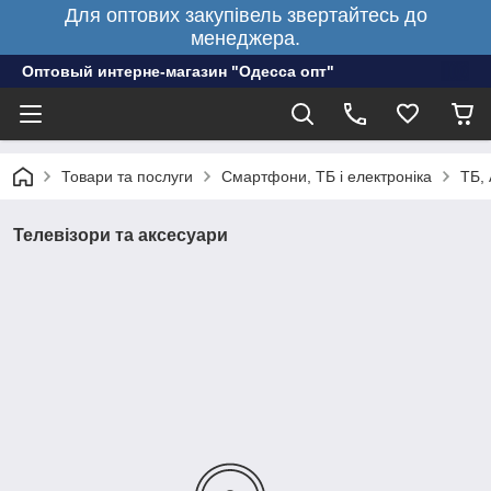
Для оптових закупівель звертайтесь до
менеджера.
Оптовый интерне-магазин "Одесса опт"
Товари та послуги
Смартфони, ТБ і електроніка
ТБ, 
Телевізори та аксесуари