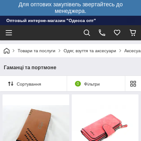
Для оптових закупівель звертайтесь до
менеджера.
Оптовый интерне-магазин "Одесса опт"
Товари та послуги
Одяг, взуття та аксесуари
Аксесуа
Гаманці та портмоне
Сортування
0
Фільтри