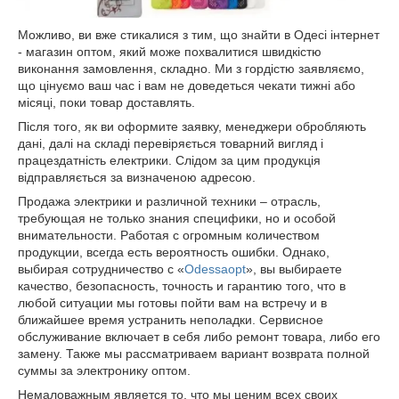
Можливо, ви вже стикалися з тим, що знайти в Одесі інтернет
- магазин оптом, який може похвалитися швидкістю
виконання замовлення, складно. Ми з гордістю заявляємо,
що цінуємо ваш час і вам не доведеться чекати тижні або
місяці, поки товар доставлять.
Після того, як ви оформите заявку, менеджери обробляють
дані, далі на складі перевіряється товарний вигляд і
працездатність електрики. Слідом за цим продукція
відправляється за визначеною адресою.
Продажа электрики и различной техники – отрасль,
требующая не только знания специфики, но и особой
внимательности. Работая с огромным количеством
продукции, всегда есть вероятность ошибки. Однако,
выбирая сотрудничество с «
Odessaopt
», вы выбираете
качество, безопасность, точность и гарантию того, что в
любой ситуации мы готовы пойти вам на встречу и в
ближайшее время устранить неполадки. Сервисное
обслуживание включает в себя либо ремонт товара, либо его
замену. Также мы рассматриваем вариант возврата полной
суммы за электронику оптом.
Немаловажным является то, что мы ценим всех своих