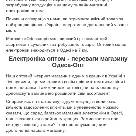
затребувану продукцію в нашому онлайн-магазині
електроніки оптом.
Почавши співпрацю з нами, ви отримаєте якісний товар за
найкращою ціною в Україні, оперативно доставлений у ваше
місто.
Магазин «Odessaopt»має широкий і різноманітний
асортимент сучасних і затребуваних товарів. Оптовий склад
електроніки знаходиться в Одесі на 7 км.
Електроніка оптом - переваги магазину
Одеса-Опт
Наш оптовий інтернет магазин є одним з кращих в Україні з
тієї причини, що ми ставимо своїм пріоритетом низькі ціни і
прямі поставки. Таким чином, оптові ціни на електроніку
допоможуть вам значно розширити свій асортимент.
Спираючись на статистику, відгуки покупців і величезна
кількість задоволених клієнтів, ми з упевненістю можемо
сказати, що серед багатьох магазинів електроніки в Одесі,
наш знаходиться в рейтингу кращих. Замислюєтеся про
вигоду співпраці з нами? Тоді пропонуємо оцінити
достоїнства нашого магазину: