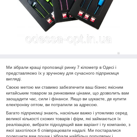
Ми зібрали кращі пропозиції ринку 7 кілометр в Одесі і
представляємо їх у зручному для сучасного підприємця
вигляді.
Своєю метою ми ставимо забезпечити ваш бізнес якісним
китайським товаром за ринковими цінами, що дозволить вам
заощадити час, сили і фінанси. Якщо ви шукаєте, де купити
електроніку оптом, ви потрапили за адресою.
Багато підприємці знають, наскільки важко і утомливо серед
великої кількості схожих товарів і фірм, які займаються їх
реалізацією, вибрати підходящий вам варіант і ту компанію, з
якої захотілося б співпрацювати надалі. Ми постаралися
полегшити вам пошук і зібрали найбільш популярну і