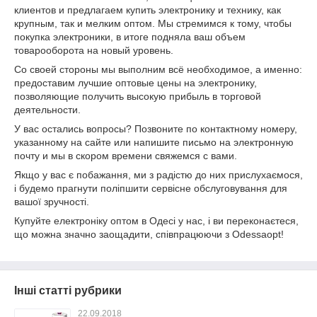
клиентов и предлагаем купить электронику и технику, как
крупным, так и мелким оптом. Мы стремимся к тому, чтобы
покупка электроники, в итоге подняла ваш объем
товарооборота на новый уровень.
Со своей стороны мы выполним всё необходимое, а именно:
предоставим лучшие оптовые цены на электронику,
позволяющие получить высокую прибыль в торговой
деятельности.
У вас остались вопросы? Позвоните по контактному номеру,
указанному на сайте или напишите письмо на электронную
почту и мы в скором времени свяжемся с вами.
Якщо у вас є побажання, ми з радістю до них прислухаємося,
і будемо прагнути поліпшити сервісне обслуговування для
вашої зручності.
Купуйте електроніку оптом в Одесі у нас, і ви переконаєтеся,
що можна значно заощадити, співпрацюючи з Odessaopt!
Інші статті рубрики
22.09.2018