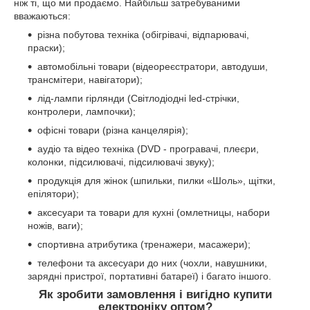
ніж ті, що ми продаємо. Найбільш затребуваними
вважаються:
різна побутова техніка (обігрівачі, відпарювачі,
праски);
автомобільні товари (відеореєстратори, автодуши,
трансмітери, навігатори);
лід-лампи гірлянди (Світлодіодні led-стрічки,
контролери, лампочки);
офісні товари (різна канцелярія);
аудіо та відео техніка (DVD - програвачі, плеєри,
колонки, підсилювачі, підсилювачі звуку);
продукція для жінок (шпильки, пилки «Шоль», щітки,
епілятори);
аксесуари та товари для кухні (омлетницы, набори
ножів, ваги);
спортивна атрибутика (тренажери, масажери);
телефони та аксесуари до них (чохли, навушники,
зарядні пристрої, портативні батареї) і багато іншого.
Як зробити замовлення і вигідно купити
електроніку оптом?